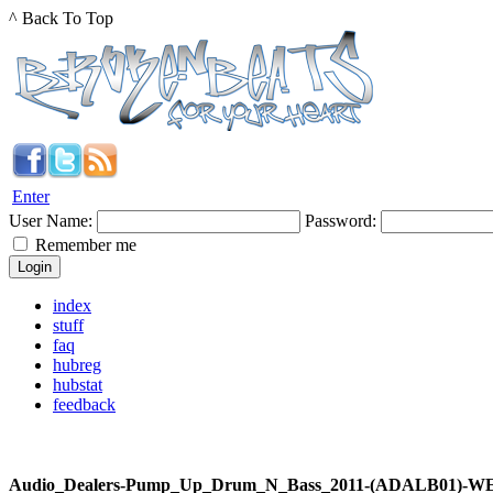
^ Back To Top
Enter
User Name:
Password:
Remember me
index
stuff
faq
hubreg
hubstat
feedback
Audio_Dealers-Pump_Up_Drum_N_Bass_2011-(ADALB01)-W