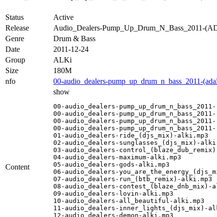
Status
Active
Release
Audio_Dealers-Pump_Up_Drum_N_Bass_2011-(
Genre
Drum & Bass
Date
2011-12-24
Group
ALKi
Size
180M
nfo
00-audio_dealers-pump_up_drum_n_bass_2011-(adal
show
00-audio_dealers-pump_up_drum_n_bass_2011-
00-audio_dealers-pump_up_drum_n_bass_2011-
00-audio_dealers-pump_up_drum_n_bass_2011-
00-audio_dealers-pump_up_drum_n_bass_2011-
01-audio_dealers-ride_(djs_mix)-alki.mp3

02-audio_dealers-sunglasses_(djs_mix)-alki.
03-audio_dealers-control_(blaze_dub_remix)-
04-audio_dealers-maximum-alki.mp3

05-audio_dealers-gods-alki.mp3

Content
06-audio_dealers-you_are_the_energy_(djs_mi
07-audio_dealers-run_(btb_remix)-alki.mp3

08-audio_dealers-contest_(blaze_dnb_mix)-al
09-audio_dealers-lovin-alki.mp3

10-audio_dealers-all_beautiful-alki.mp3

11-audio_dealers-inner_lights_(djs_mix)-alk
12-audio_dealers-demon-alki.mp3
